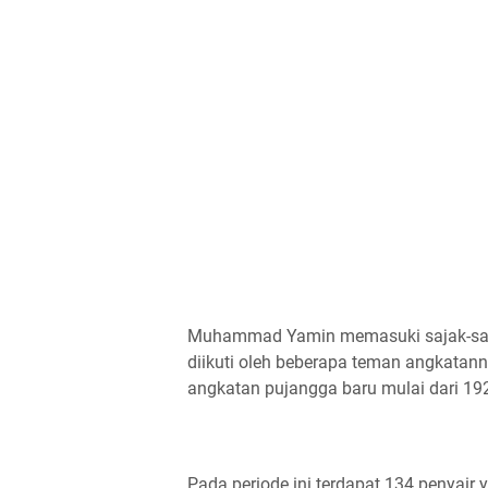
Muhammad Yamin memasuki sajak-sajak
diikuti oleh beberapa teman angkata
angkatan pujangga baru mulai dari 19
Pada periode ini terdapat 134 penyair 