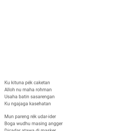
Ku kituna pék caketan
Alloh nu maha rohman
Usaha batin sasarengan
Ku ngajaga kasehatan
Mun pareng rék udar-ider
Boga wudhu masing angger
Dicadar atawa di masker